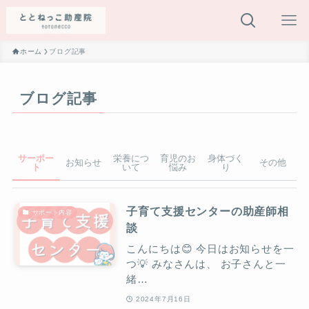
ホーム
ブログ記事
ブログ記事
サーポー
栄養につ
育児のお
身体づく
お知らせ
その他
ト
いて
悩み
り
子育て支援センターの助産師相
サポート内容
談
こんにちは😊 今日はお知らせを一
つ💡 みなさんは、 お子さんと一
緒…
2024年7月16日